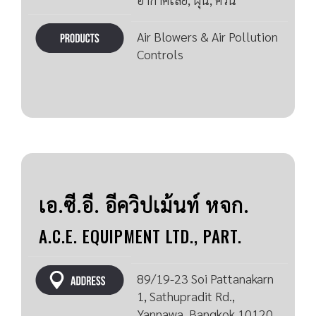
Air Blowers & Air Pollution
Controls
เอ.ซี.อี. อีควิปเม้นท์ หจก.
A.C.E. EQUIPMENT LTD., PART.
89/19-23 Soi Pattanakarn
1, Sathupradit Rd.,
Yannawa, Bangkok 10120