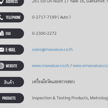
261 Soi On-Nuch 17 Yaek 16, Sukhumvit 
0-2717-7199 ( Auto )
0-2300-2272
sales@maxvalue.co.th
www.maxvalue.co.th
/
www.emaxvalue.c
เครื่องมือวัดและตรวจสอบ
Inspection & Testing Products, Metrolog