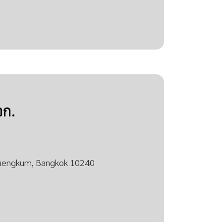
จก.
uengkum, Bangkok 10240