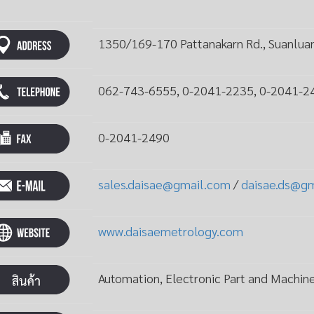
1350/169-170 Pattanakarn Rd., Suanlua
062-743-6555, 0-2041-2235, 0-2041-2
0-2041-2490
sales.daisae@gmail.com
/
daisae.ds@g
www.daisaemetrology.com
Automation, Electronic Part and Machin