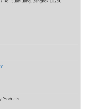
77 Rd., Suanluang, Bangkok 10250
om
y Products