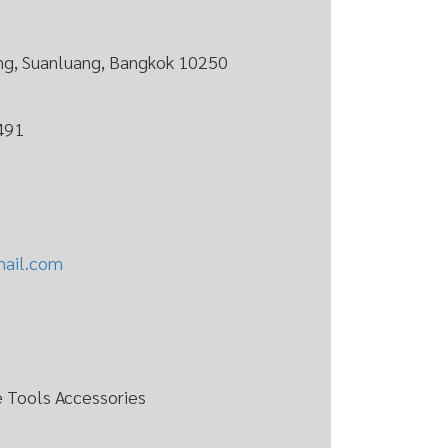
ng, Suanluang, Bangkok 10250
491
mail.com
e Tools Accessories