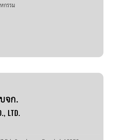
สาหกรรม
 บจก.
, LTD.