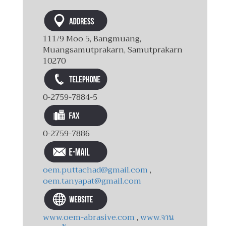
111/9 Moo 5, Bangmuang,
Muangsamutprakarn, Samutprakarn
10270
0-2759-7884-5
0-2759-7886
oem.puttachad@gmail.com
,
oem.tanyapat@gmail.com
www.oem-abrasive.com
,
www.จาน