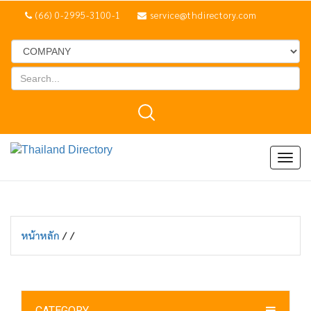
(66) 0-2995-3100-1
service@thdirectory.com
Togg
navig
หน้าหลัก
/
/
CATEGORY