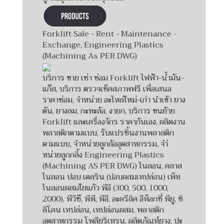
Forklift Sale - Rent - Maintenance -
Exchange, Engineering Plastics
(Machining As PER DWG)
บริการ ขาย เช่า ซ่อม Forklift ไฟฟ้า-น้ำมัน-
แก๊ส, บริการ ตรวจเช็คสภาพฟรี เพื่อเสนอ
ราคาซ่อม, จำหน่าย อะไหล่ใหม่-เก่า นำเข้า ยาง
ตัน, ยางลม, กะทะล้อ, งายก, บริการ ขนย้าย
Forklift และเครื่องจักร ราคากันเอง, ผลิตงาน
พลาสติกตามแบบ, รับแปรชิ้นงานพลาสติก
ตามแบบ, จำหน่ายลูกล้ออุตสาหกรรม, จำ่
หน่ายลูกกลิ้ง Engineering Plastics
(Machining AS PER DWG) ไนลอน, คลาส
ไนลอน ปอบ เดลริน (ปอบผสมเทปล่อน) เพ็ท
ไนลอนผสมใยแก้ว พีอี (300, 500, 1000,
2000), พีวีซ๊, พีพี, พีอี, อะครีลิค อีพ็อกซี่ พียู, ซิ
ลิโคน เทปล่อน, เทปล่อนผสม, พลาสติก
อุตสาหกรรม โพลียูริเทรน, ผลิตภัณท์ยาง, ปะ