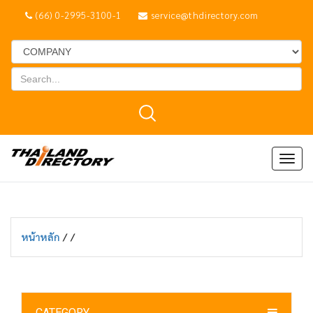
(66) 0-2995-3100-1
service@thdirectory.com
Togg
navig
หน้าหลัก
/
/
CATEGORY