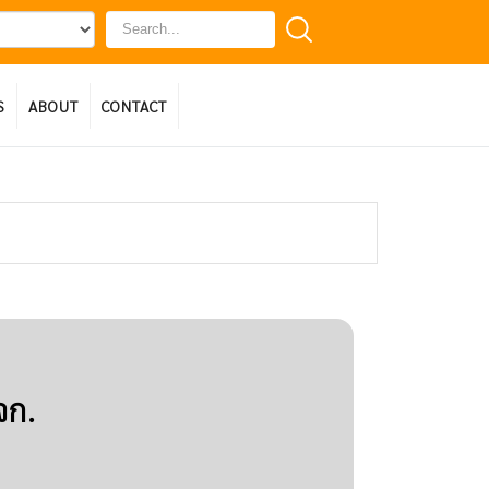
S
ABOUT
CONTACT
จก.